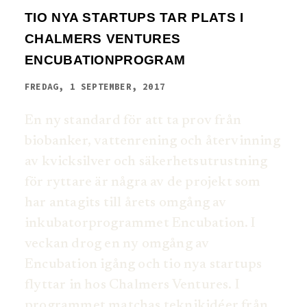
TIO NYA STARTUPS TAR PLATS I
CHALMERS VENTURES
ENCUBATIONPROGRAM
FREDAG, 1 SEPTEMBER, 2017
En ny standard för att ta prov från
biobanker, vattenrening och återvinning
av kvicksilver och säkerhetsutrustning
för ryttare är några av de projekt som
har antagits till årets omgång av
inkubatorprogrammet Encubation. I
veckan drog en ny omgång av
Encubation igång och tio nya startups
flyttar in hos Chalmers Ventures. I
programmet matchas teknikidéer från