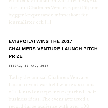
en intensiv månad för Zifra Tech AB, ett
startup i Chalmers Ventures portfölj som
bygger krypterande minneskort för
journalister och […]
EVISPOT.AI WINS THE 2017
CHALMERS VENTURE LAUNCH PITCH
PRIZE
TISDAG, 30 MAJ, 2017
Today the annual Chalmers Venture
Launch event was held where six teams
of talented entrepreneurs pitched their
business ideas. The event attracted a
record-large audience with over 190