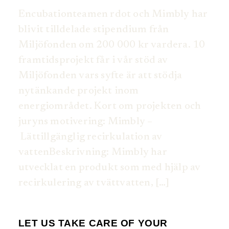
Encubationteamen rdot och Mimbly har
blivit tilldelade stipendium från
Miljöfonden om 200 000 kr vardera. 10
framtidsprojekt får i vår stöd av
Miljöfonden vars syfte är att stödja
nytänkande projekt inom
energiområdet. Kort om projekten och
juryns motivering: Mimbly –
Lättillgänglig recirkulation av
vattenBeskrivning: Mimbly har
utvecklat en produkt som med hjälp av
recirkulering av tvättvatten, […]
LET US TAKE CARE OF YOUR