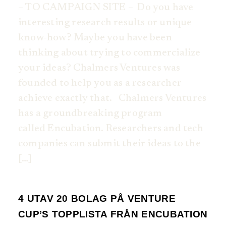
– TO CAMPAIGN SITE – Do you have
interesting research results or unique
know-how? Maybe you have been
thinking about trying to commercialize
your ideas? Chalmers Ventures was
founded to help you as a researcher
achieve exactly that. Chalmers Ventures
has a groundbreaking program
called Encubation. Researchers and tech
companies can submit their ideas to the
[…]
4 UTAV 20 BOLAG PÅ VENTURE
CUP’S TOPPLISTA FRÅN ENCUBATION