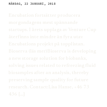
MÅNDAG, 22 JANUARI, 2018
Encubation fortsätter producera
morgondagens mest spännande
startups. I årets upplaga av Venture Cup
återfinns inte mindre än fyra utav
Encubations projekt på topplistan.
Bioserva (läs mer)Bioserva is developing
a new storage solution for biobanks,
solving issues related to refreezing fluid
biosamples after an analysis, thereby
preserving sample quality for future
research. Contact:Lisa Hanse, +46 73
436 […]