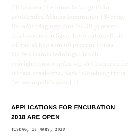
till kranen i hemmet är långt ifrån
problemfri. Många kommuner i Sverige
förlorar idag upp mot 10-30 procent
dricksvatten årligen. Internationellt är
siffran så hög som 60 procent i vissa
länder. Gamla ledningsnät och
svårigheten att spåra var det läcker är de
största orsakerna. Bara i Göteborg finns
det exempelvis över […]
APPLICATIONS FOR ENCUBATION
2018 ARE OPEN
TISDAG, 13 MARS, 2018