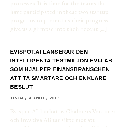
processes. It is time for the teams that
have participated in these two startup
programs to present us their progress,
give us a glimpse into their recent […]
EVISPOT.AI LANSERAR DEN
INTELLIGENTA TESTMILJÖN EVI-LAB
SOM HJÄLPER FINANSBRANSCHEN
ATT TA SMARTARE OCH ENKLARE
BESLUT
TISDAG, 4 APRIL, 2017
Evispot.AI, backat av Chalmers Ventures
och Invativa AB tar sikte mot att