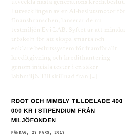
utveckla nästa generations kreditbeslut.
I utvecklingen av en AI-beslutsmotor för
finansbranschen, lanserar de nu
testmiljön Evi-LAB. Syftet är att minska
tröskeln för att skapa smarta och
enklare beslutssystem för framförallt
kreditgivning och kredithantering
genom initiala tester i en säker
labbmiljö. Till skillnad från […]
RDOT OCH MIMBLY TILLDELADE 400
000 KR I STIPENDIUM FRÅN
MILJÖFONDEN
MÅNDAG, 27 MARS, 2017