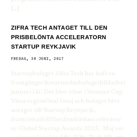
[…]
ZIFRA TECH ANTAGET TILL DEN
PRISBELÖNTA ACCELERATORN
STARTUP REYKJAVIK
FREDAG, 30 JUNI, 2017
Startupbolaget Zifra Tech har haft en
framgångsrikstartsedanbolagetbildadesi
januari i år. Det blev vinst i Venture Cup
Västs regionfinal i maj och bolaget blev
antaget till Startup Reykjavik,
framröstadtillNordensbästaaccelerator
av Global Startup Awards 2015. Maj var