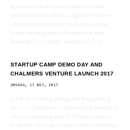
attendees that came to listen to the
presentations. After a tight race where
all teams performed impeccably, one
team distinguished themselves and
managed to win the audience’s […]
STARTUP CAMP DEMO DAY AND
CHALMERS VENTURE LAUNCH 2017
ONSDAG, 17 MAJ, 2017
A lot of exciting things are happening
here at Chalmers Ventures this month as
we are entering into the final stages of
both our Startup Camp and Encubation