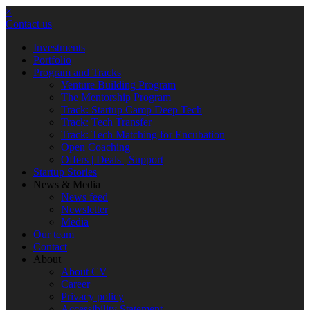
×
Contact us
Investments
Portfolio
Program and Tracks
Venture Building Program
The Mentorship Program
Track: Startup Camp Deep Tech
Track: Tech Transfer
Track: Tech Matching for Encubation
Open Coaching
Offers | Deals | Support
Startup Stories
News & Media
News feed
Newsletter
Media
Our team
Contact
About
About CV
Career
Privacy policy
Accessibility Statement