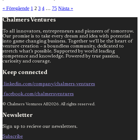
« Föregående
1
2
3
4
…
75
Nästa »
Chalmers Ventures
To all innovators, entrepreneurs and pioneers of tomorrow.
Our promise is to take every dream and idea with potential
into game changing business. Together we’ll be the heart of
venture creation – a boundless community, dedicated to
stretch what’s possible. Supported by world leading
competence and knowledge. Powered by true passion,
curiosity and courage.
Keep connected
linkedin.com/company/chalmers-ventures
facebook.com/chalmersventures
© Chalmers Ventures AB2026. All rights reserved.
Newsletter
Sign up to recieve our newsletters.
Subscribe