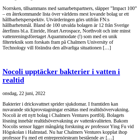
Norrsken, tillsammans med samarbetspartners, släpper ”Impact 100”
– en återkommande lista över världens mest lovande bolag ur ett
hållbarhetsperspektiv. Utvärderingen görs utifrån FN:s
hållbarhetsmål. Bland de 100 utvalda bolagen är 12 från Sverige
återfinns bl.a. Einride, Heart Aerospace, Northvolt och inte minst
vattenreningsföretaget Aquammodate (!) som med en unik
filterteknik som forskats fram på Chalmers University of
Technology vill förändra den allvarliga situationen […]
Nocoli upptäcker bakterier i vatten i
realtid
onsdag, 22 juni, 2022
Bakterier i dricksvattnet sprider sjukdomar. I framtiden kan
nuvarande stickprovstagningar ersättas med realtidsövervakning.
Nocoli är ett nytt bolag i Chalmers Ventures portfölj. Bolagets
lösning innebär realtidsövervakning av vattenkvaliteten. Bakom
Nocolis sensor ligger mångårig forskning av professor Ying Fu vid
Högskolan i Halmstad. Nu har Chalmers Ventures kopplat ihop
professor Fu med ett entreprenörsteam bestående av […]