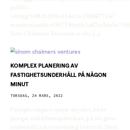
public-
voting/6082b200cd146262fb847724?
nominationId=60b7746e6b3ad760da5a7f4
Vote Chalmers Ventures as the […]
KOMPLEX PLANERING AV
FASTIGHETSUNDERHÅLL PÅ NÅGON
MINUT
TORSDAG, 24 MARS, 2022
Fastighetsägare tjänar mycket, både
pengar och klimatpåverkan, på att göra
underhåll och renovering i rätt tid. Men