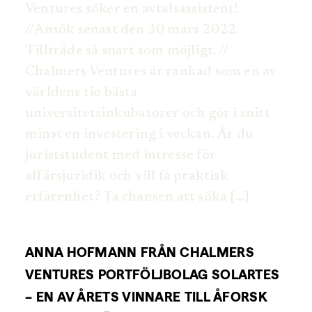
Ventures söker en avtalsassistent!
//Ansök senast den 30 mars 2022.
Tillträde så snart som möjligt. //
Chalmers Ventures är rankad som en av
världens tio bästa
universitetsinkubatorer och gör i snitt
minst en investering i veckan. Är du
juriststudent med intresse för
affärsjuridik och vill få praktisk
erfarenhet? Ta chansen att söka […]
ANNA HOFMANN FRÅN CHALMERS
VENTURES PORTFÖLJBOLAG SOLARTES
– EN AV ÅRETS VINNARE TILL ÅFORSK