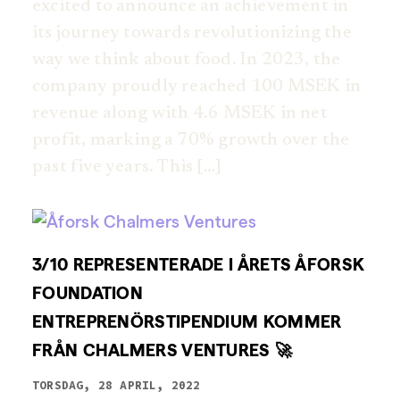
excited to announce an achievement in
its journey towards revolutionizing the
way we think about food. In 2023, the
company proudly reached 100 MSEK in
revenue along with 4.6 MSEK in net
profit, marking a 70% growth over the
past five years. This […]
3/10 REPRESENTERADE I ÅRETS ÅFORSK
FOUNDATION
ENTREPRENÖRSTIPENDIUM KOMMER
FRÅN CHALMERS VENTURES 🚀
TORSDAG, 28 APRIL, 2022