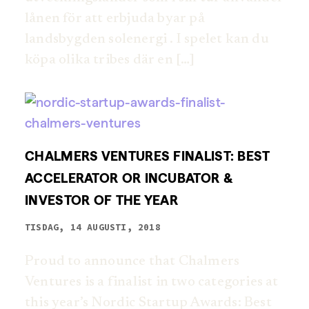
lånen för att erbjuda byar på
landsbygden solenergi . I spelet kan du
köpa olika tribes där en […]
CHALMERS VENTURES FINALIST: BEST
ACCELERATOR OR INCUBATOR &
INVESTOR OF THE YEAR
TISDAG, 14 AUGUSTI, 2018
Proud to announce that Chalmers
Ventures is a finalist in two categories at
this year’s Nordic Startup Awards: Best