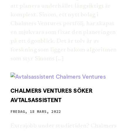
att planera underhållet långsiktigt är
komplext. Sinom, ett nytt bolag i
Chalmers Ventures portfölj, har skapat
en mjukvara som fixar den planeringen
på ett ögonblick. Det är tolv år av
forskning som ligger bakom algoritmen
som styr Sinoms […]
CHALMERS VENTURES SÖKER
AVTALSASSISTENT
FREDAG, 18 MARS, 2022
Extrajobb under studietiden? Chalmers