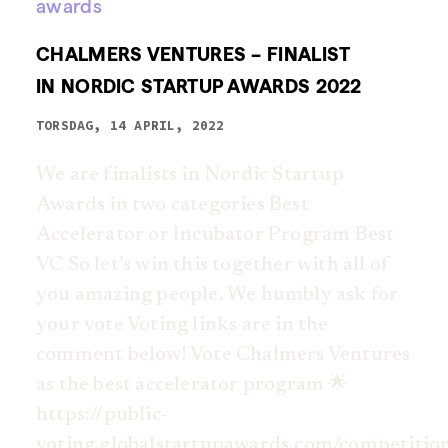
CHALMERS VENTURES – FINALIST
IN NORDIC STARTUP AWARDS 2022
TORSDAG, 14 APRIL, 2022
We are finalists in Nordic Startup
Awards in two categories Best
Accelerator or Incubator Program Best
VC So let’s win this together with all of
you amazing people. We humbly ask for
your vote Voting links are in the
comment below! Vote Chalmers Ventures
as the best accelerator program 🌟
https://public-
voting.globalstartupawards.com/competitio