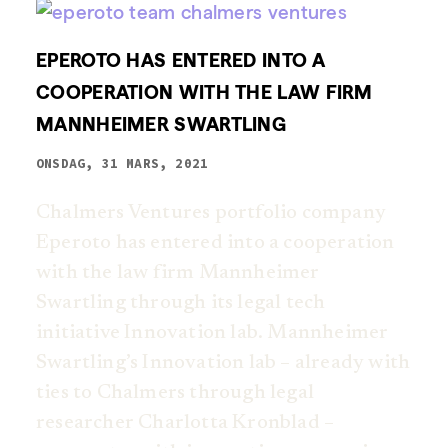
EPEROTO HAS ENTERED INTO A
COOPERATION WITH THE LAW FIRM
MANNHEIMER SWARTLING
ONSDAG, 31 MARS, 2021
Chalmers Ventures portfolio company
Eperoto has entered into a cooperation
with the law firm Mannheimer
Swartling through its legal tech
initiative Innovation lab. Mannheimer
Swartling’s Innovation lab – already with
ties to Chalmers through legal
researcher Charlotta Kronblad –