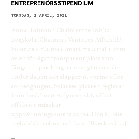
ENTREPRENÖRSSTIPENDIUM
TORSDAG, 1 APRIL, 2021
Anna Hofmann Chalmers tekniska
högskola, Chalmers Ventures Affärsidé:
Solartes – Ett nytt smart material i form
av en för ögat transparent plast som
fångar upp och lagrar energi från solen
under dagen och släpper ut värme efter
solnedgången. Solartes-plasten reglerar
inomhusklimatet dynamiskt, vilket
effektivt minskar
uppvärmningskostnaderna. Den är lätt,
mekaniskt robust och kan tillverkas i […]