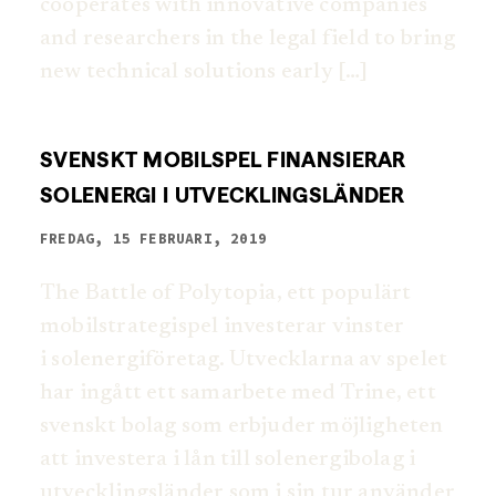
cooperates with innovative companies
and researchers in the legal field to bring
new technical solutions early […]
SVENSKT MOBILSPEL FINANSIERAR
SOLENERGI I UTVECKLINGSLÄNDER
FREDAG, 15 FEBRUARI, 2019
The Battle of Polytopia, ett populärt
mobilstrategispel investerar vinster
i solenergiföretag. Utvecklarna av spelet
har ingått ett samarbete med Trine, ett
svenskt bolag som erbjuder möjligheten
att investera i lån till solenergibolag i
utvecklingsländer som i sin tur använder