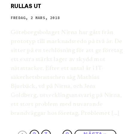
RULLAS UT
FREDAG, 2 MARS, 2018
Göteborgsbolaget Nirna har gått från
prototyp till marknadsredo på två år. De
sitter på en techlösning för att ge företag
ett extra stärkt lager av skydd mot
nätattacker. Efter ett antal år i IT-
säkerhetsbranschen såg Mathias
Bjurbäck, vd på Nirna, och Jens
Goldberg, utvecklingsansvarig på Nirna,
ett stort problem med nuvarande
brandväggar hos företag. Problemet […]