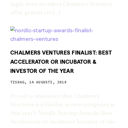
ingår även att säkra Chalmers Ventures
affär genom ett […]
CHALMERS VENTURES FINALIST: BEST
ACCELERATOR OR INCUBATOR &
INVESTOR OF THE YEAR
TISDAG, 14 AUGUSTI, 2018
Proud to announce that Chalmers
Ventures is a finalist in two categories at
this year’s Nordic Startup Awards: Best
Accelerator or Incubator Investor of the