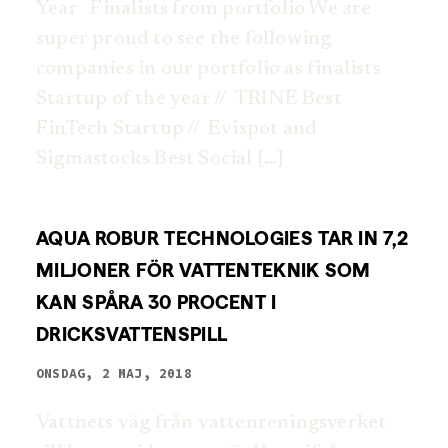
Year Finalists from portfolio We are
super proud to see the following
companies in our portfolio as finalists
Startup of the year // TRINE Best
FinTech Startup // Evispot and
Sigmastocks Best Social […]
AQUA ROBUR TECHNOLOGIES TAR IN 7,2
MILJONER FÖR VATTENTEKNIK SOM
KAN SPÅRA 30 PROCENT I
DRICKSVATTENSPILL
ONSDAG, 2 MAJ, 2018
Vattnets väg från vattenreningsverket