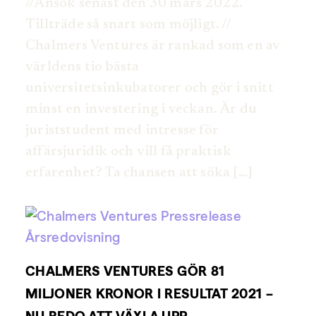
//Ansök senast den 30 mars 2022.
Tillträde så snart som möjligt. //
Chalmers Ventures är rankad som en av
världens tio bästa
universitetsinkubatorer och gör i snitt
minst en investering i veckan. Är du
juriststudent med intresse för
affärsjuridik och vill få praktisk
erfarenhet? Ta chansen att söka […]
CHALMERS VENTURES GÖR 81
MILJONER KRONOR I RESULTAT 2021 –