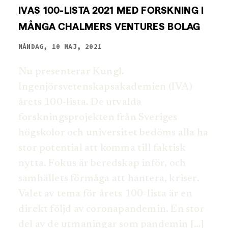
IVAS 100-LISTA 2021 MED FORSKNING I
MÅNGA CHALMERS VENTURES BOLAG
MÅNDAG, 10 MAJ, 2021
Nu presenterar Kungl.
Ingenjörsvetenskapsakademien (IVA)
årets 100-lista. De utvalda
forskningsprojekten från Sveriges
högskolor och universitet bedöms alla ha
stor potential att komma till faktisk
nytta. Fokus är beredskap inför, och
samhällets förmåga att hantera, kriser.
Valet av tema för årets 100-lista är en
direkt följd av coronapandemin. En stor
del av de utmaningar som pandemin […]