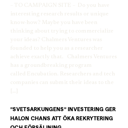
– TO CAMPAIGN SITE – Do you have
interesting research results or unique
know-how? Maybe you have been
thinking about trying to commercialize
your ideas? Chalmers Ventures was
founded to help you as a researcher
achieve exactly that. Chalmers Ventures
has a groundbreaking program
called Encubation. Researchers and tech
companies can submit their ideas to the
[…]
”SVETSARKUNGENS” INVESTERING GER
HALON CHANS ATT ÖKA REKRYTERING
OCH FÖRSÄLJNING