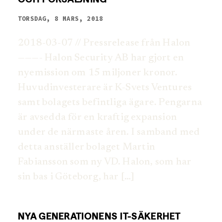
TORSDAG, 8 MARS, 2018
2018-03-07 // Pressrelease från Halon
———- Halon Security AB har gjort en
nyemission om 15 miljoner kronor.
Huvudinvesterare är K-Svets Ventures
samt bolagets befintliga ägare. Pengarna
är avsedda för en kraftig expansion
under de närmaste åren. I samband med
detta anställer bolaget Martin
Fabiansson som ny VD. Halon, som har
sin bas i Göteborg, har […]
NYA GENERATIONENS IT-SÄKERHET