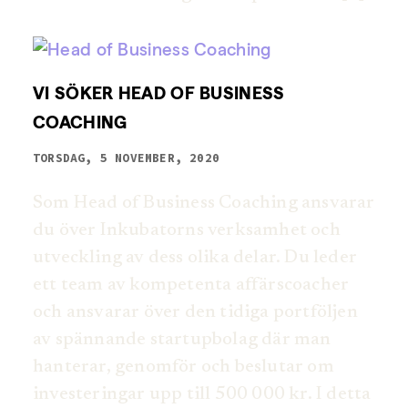
VI SÖKER HEAD OF BUSINESS
COACHING
TORSDAG, 5 NOVEMBER, 2020
Som Head of Business Coaching ansvarar
du över Inkubatorns verksamhet och
utveckling av dess olika delar. Du leder
ett team av kompetenta affärscoacher
och ansvarar över den tidiga portföljen
av spännande startupbolag där man
hanterar, genomför och beslutar om
investeringar upp till 500 000 kr. I detta