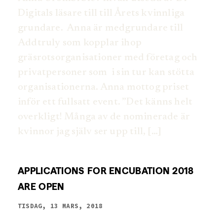
Digitals läsare till till Årets kvinnliga
grundare. Anna är medgrundare till
Addtruly som kopplar ihop
gräsrotsorganisationer med företag och
privatpersoner som i sin tur kan stötta
organisationerna. Anna mottog priset
inför ett fullsatt event. ”Det känns helt
overkligt! Många av de nominerade är
kvinnor jag själv ser upp till, […]
APPLICATIONS FOR ENCUBATION 2018
ARE OPEN
TISDAG, 13 MARS, 2018