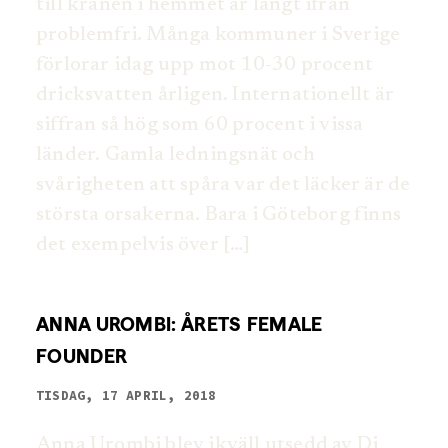
till kranen i hemmet är långt ifrån
problemfri. Många kommuner i Sverige
förlorar idag upp mot 10-30 procent
dricksvatten årligen. Internationellt är
siffran så hög som 60 procent i vissa
länder. Gamla ledningsnät och
svårigheten att spåra var det läcker är de
största orsakerna. Bara i Göteborg finns
det exempelvis över […]
ANNA UROMBI: ÅRETS FEMALE
FOUNDER
TISDAG, 17 APRIL, 2018
Anna Urombi blev ikväll utsedd av Di