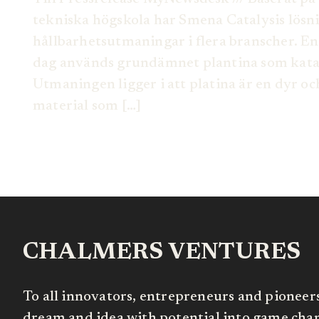
tekniska högskola har Smena Catalysis lösni
hållbarhetsutmaningar i flera branscher. En
dag används grundämnet plantina som katal
Utmaningen ligger i att platina är en dyr oc
material som […]
CHALMERS VENTURES
To all innovators, entrepreneurs and pioneer
dream and idea with potential into game chang