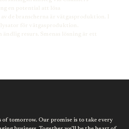
ng en potential att lösa
 av de branscherna är vätgasproduktion. I
ysator för vätgasproduktion.
h ändlig resurs. Smenas lösning är ett
s of tomorrow. Our promise is to take every
ing business. Together we’ll be the heart of