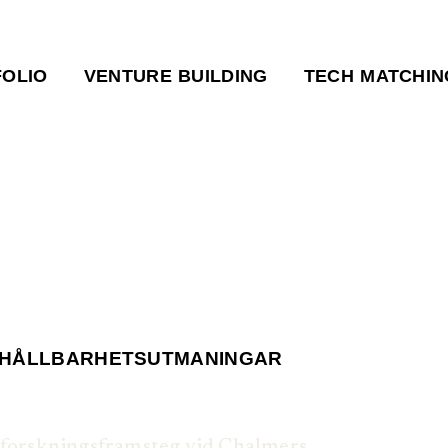
OLIO
VENTURE BUILDING
TECH MATCHIN
A HÅLLBARHETSUTMANINGAR
å forskningsframsteg vid Chalmers