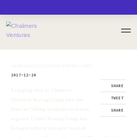
MENU
VIKING ANALYTICS VINNER STARTUP CAMP!
2017-12-20
SHARE
I omgång elva av Chalmers
TWEET
Ventures Startup Camp blev det
klart att Viking Analytics stod som
SHARE
segrare. Under Startup Camp har
bolagen arbetat intensivt med att