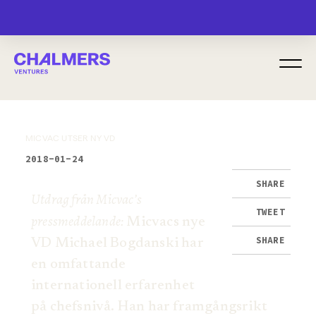
MENU
MICVAC UTSER NY VD
2018-01-24
SHARE
Utdrag från Micvac’s
TWEET
pressmeddelande:
Micvacs nye
SHARE
VD Michael Bogdanski har
en omfattande
internationell erfarenhet
på chefsnivå. Han har framgångsrikt