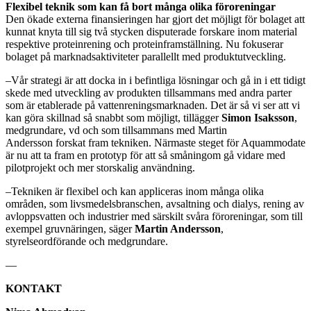
Flexibel teknik som kan få bort många olika föroreningar
Den ökade externa finansieringen har gjort det möjligt för bolaget att
kunnat knyta till sig två stycken disputerade forskare inom material
respektive proteinrening och proteinframställning. Nu fokuserar
bolaget på marknadsaktiviteter parallellt med produktutveckling.
–Vår strategi är att docka in i befintliga lösningar och gå in i ett tidigt
skede med utveckling av produkten tillsammans med andra parter
som är etablerade på vattenreningsmarknaden. Det är så vi ser att vi
kan göra skillnad så snabbt som möjligt, tillägger
Simon Isaksson
,
medgrundare, vd och som tillsammans med Martin
Andersson forskat fram tekniken. Närmaste steget för Aquammodate
är nu att ta fram en prototyp för att så småningom gå vidare med
pilotprojekt och mer storskalig användning.
–Tekniken är flexibel och kan appliceras inom många olika
områden, som livsmedelsbranschen, avsaltning och dialys, rening av
avloppsvatten och industrier med särskilt svåra föroreningar, som till
exempel gruvnäringen, säger
Martin Andersson
,
styrelseordförande och medgrundare.
—
KONTAKT