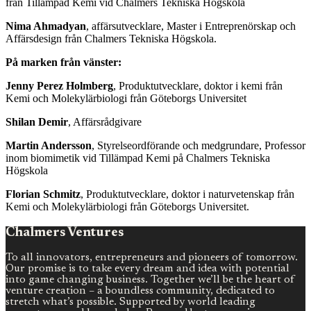
från Tillämpad Kemi vid Chalmers Tekniska Högskola
Nima Ahmadyan
, affärsutvecklare, Master i Entreprenörskap och
Affärsdesign från Chalmers Tekniska Högskola.
På marken från vänster:
Jenny Perez Holmberg
, Produktutvecklare, doktor i kemi från
Kemi och Molekylärbiologi från Göteborgs Universitet
Shilan Demir
, Affärsrådgivare
Martin Andersson
, Styrelseordförande och medgrundare, Professor
inom biomimetik vid Tillämpad Kemi på Chalmers Tekniska
Högskola
Florian Schmitz
, Produktutvecklare, doktor i naturvetenskap från
Kemi och Molekylärbiologi från Göteborgs Universitet.
Chalmers Ventures
To all innovators, entrepreneurs and pioneers of tomorrow.
Our promise is to take every dream and idea with potential
into game changing business. Together we’ll be the heart of
venture creation – a boundless community, dedicated to
stretch what’s possible. Supported by world leading