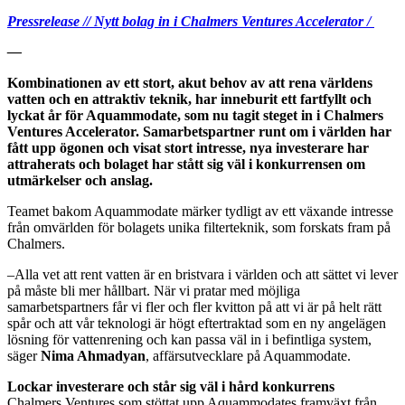
Pressrelease // Nytt bolag in i Chalmers Ventures Accelerator /
—
Kombinationen av ett stort, akut behov av att rena världens
vatten och en attraktiv teknik, har inneburit ett fartfyllt och
lyckat år för Aquammodate, som nu tagit steget in i Chalmers
Ventures Accelerator. Samarbetspartner runt om i världen har
fått upp ögonen och visat stort intresse, nya investerare har
attraherats och bolaget har stått sig väl i konkurrensen om
utmärkelser och anslag.
Teamet bakom Aquammodate märker tydligt av ett växande intresse
från omvärlden för bolagets unika filterteknik, som forskats fram på
Chalmers.
–Alla vet att rent vatten är en bristvara i världen och att sättet vi lever
på måste bli mer hållbart. När vi pratar med möjliga
samarbetspartners får vi fler och fler kvitton på att vi är på helt rätt
spår och att vår teknologi är högt eftertraktad som en ny angelägen
lösning för vattenrening och kan passa väl in i befintliga system,
säger
Nima Ahmadyan
, affärsutvecklare på Aquammodate.
Lockar investerare och står sig väl i hård konkurrens
Chalmers Ventures som stöttat upp Aquammodates framväxt från