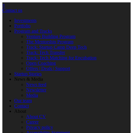
×
Contact us
Investments
Portfolio
Program and Tracks
Venture Building Program
The Mentorship Program
Track: Startup Camp Deep Tech
Track: Tech Transfer
Track: Tech Matching for Encubation
Open Coaching
Offers | Deals | Support
Startup Stories
News & Media
News feed
Newsletter
Media
Our team
Contact
About
About CV
Career
Privacy policy
Accessibility Statement