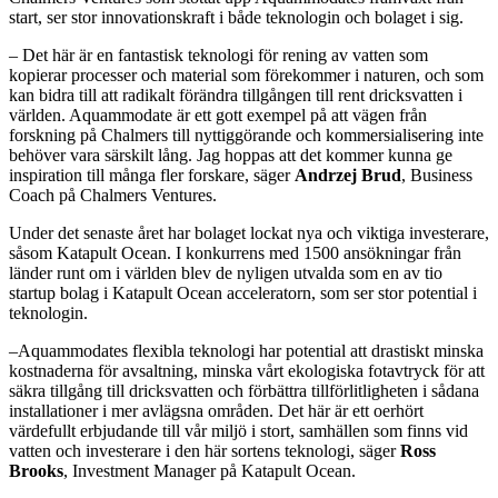
start, ser stor innovationskraft i både teknologin och bolaget i sig.
– Det här är en fantastisk teknologi för rening av vatten som
kopierar processer och material som förekommer i naturen, och som
kan bidra till att radikalt förändra tillgången till rent dricksvatten i
världen. Aquammodate är ett gott exempel på att vägen från
forskning på Chalmers till nyttiggörande och kommersialisering inte
behöver vara särskilt lång. Jag hoppas att det kommer kunna ge
inspiration till många fler forskare, säger
Andrzej Brud
, Business
Coach på Chalmers Ventures.
Under det senaste året har bolaget lockat nya och viktiga investerare,
såsom Katapult Ocean. I konkurrens med 1500 ansökningar från
länder runt om i världen blev de nyligen utvalda som en av tio
startup bolag i Katapult Ocean acceleratorn, som ser stor potential i
teknologin.
–Aquammodates flexibla teknologi har potential att drastiskt minska
kostnaderna för avsaltning, minska vårt ekologiska fotavtryck för att
säkra tillgång till dricksvatten och förbättra tillförlitligheten i sådana
installationer i mer avlägsna områden. Det här är ett oerhört
värdefullt erbjudande till vår miljö i stort, samhällen som finns vid
vatten och investerare i den här sortens teknologi, säger
Ross
Brooks
, Investment Manager på Katapult Ocean.