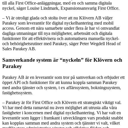
till alla First Office-anläggningar, med en och samma digitala
nyckel, säger Louise Lindmark, Expansionsansvarig First Office.
– Vi är otroligt glada och stolta över att nu Klövern AB väljer
Parakey som leverantör för digital nyckelhantering med mobil
access. Genom ett nära samarbete under flera år har vi omvandlat
dagliga utmaningar till nya möjligheter, arbetssätt och digitala
funktioner för att effektivisera och automatisera manuella nyckel-
och behörighetsrutiner med Parakey, säger Peter Wegdell Head of
Sales Parakey AB.
Samverkande system är “nyckeln” för Klövern och
Parakey
Parakey AB är en leverantör som tror på samverkan och erbjuder ett
öppet API och funktioner för att kunna koppla samman Parakey
med andra tjänster och system, t ex affärssystem, bokningssystem,
fastighetssystem.
– Parakey är för First Office och Klövern ett strategiskt viktigt val.
Vi har med detta ramavtal nu även möjlighet att utrusta alla våra
fastigheter i koncernen med digital nyckelhantering. Vi har valt en
leverantör som ligger i framkant i utvecklingen vars produkt snabbt
kan kopplas samman med andra system och tjänster vi valt, vilket