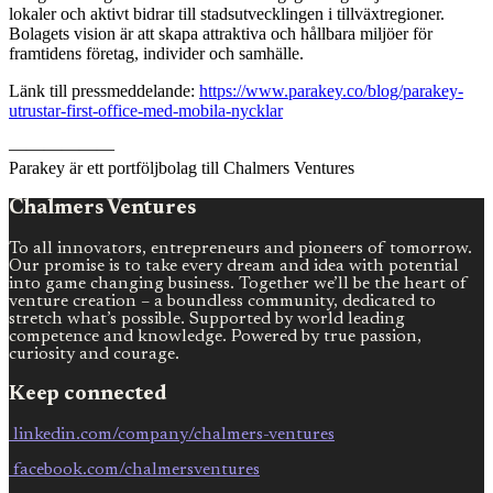
lokaler och aktivt bidrar till stadsutvecklingen i tillväxtregioner.
Bolagets vision är att skapa attraktiva och hållbara miljöer för
framtidens företag, individer och samhälle.
Länk till pressmeddelande:
https://www.parakey.co/blog/parakey-
utrustar-first-office-med-mobila-nycklar
——————
Parakey är ett portföljbolag till Chalmers Ventures
Chalmers Ventures
To all innovators, entrepreneurs and pioneers of tomorrow.
Our promise is to take every dream and idea with potential
into game changing business. Together we’ll be the heart of
venture creation – a boundless community, dedicated to
stretch what’s possible. Supported by world leading
competence and knowledge. Powered by true passion,
curiosity and courage.
Keep connected
linkedin.com/company/chalmers-ventures
facebook.com/chalmersventures