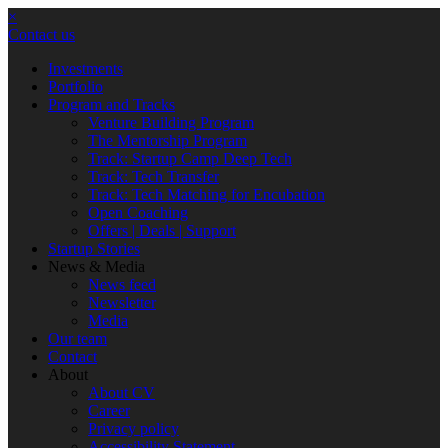
×
Contact us
Investments
Portfolio
Program and Tracks
Venture Building Program
The Mentorship Program
Track: Startup Camp Deep Tech
Track: Tech Transfer
Track: Tech Matching for Encubation
Open Coaching
Offers | Deals | Support
Startup Stories
News & Media
News feed
Newsletter
Media
Our team
Contact
About
About CV
Career
Privacy policy
Accessibility Statement