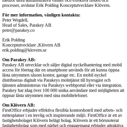
medför stora administrativa vinster och effektiva flöden och
processer, avslutar Erik Polding Konceptutvecklare Klövern.
För mer information, vänligen kontakta:
Peter Wegdell,
Head of Sales, Parakey AB
peter@parakey.co
Erik Polding
Konceptutvecklare ,Klövern AB
erik.polding@klovern.se
Om Parakey AB:
Parakey AB utvecklar och säljer digital nyckelhantering med mobil
access för företag där en smartphone används för att kunna öppna
låsta utrymmen såsom kontor, garage etc. En mobil nyckel
distribueras digitalt via Parakeys molntjänst till hyresgäst och
tjänsten administreras via Parakeys webbportal eller via integration.
Parakey har idag över 100 000 unika användare med möjligheten att
öppnar låsta utrymmen med sina mobiltelefoner.
Om Klövern AB:
FirstOffice erbjuder effektiva flexibla kontorshotell med arbets- och
mötesplatser i en trevlig och inspirerande miljö. FirstOffice är ett av
fastighetsbolaget Klövern helägt bolag. Klövern är ett börsnoterat
fastighetsbolag som med närhet och engagemang erbjuder attraktiva