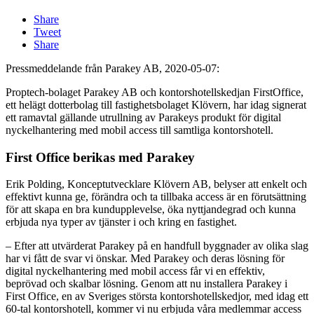
Share
Tweet
Share
Pressmeddelande från Parakey AB, 2020-05-07:
Proptech-bolaget Parakey AB och kontorshotellskedjan FirstOffice,
ett helägt dotterbolag till fastighetsbolaget Klövern, har idag signerat
ett ramavtal gällande utrullning av Parakeys produkt för digital
nyckelhantering med mobil access till samtliga kontorshotell.
First Office berikas med Parakey
Erik Polding, Konceptutvecklare Klövern AB, belyser att enkelt och
effektivt kunna ge, förändra och ta tillbaka access är en förutsättning
för att skapa en bra kundupplevelse, öka nyttjandegrad och kunna
erbjuda nya typer av tjänster i och kring en fastighet.
– Efter att utvärderat Parakey på en handfull byggnader av olika slag
har vi fått de svar vi önskar. Med Parakey och deras lösning för
digital nyckelhantering med mobil access får vi en effektiv,
beprövad och skalbar lösning. Genom att nu installera Parakey i
First Office, en av Sveriges största kontorshotellskedjor, med idag ett
60-tal kontorshotell, kommer vi nu erbjuda våra medlemmar access