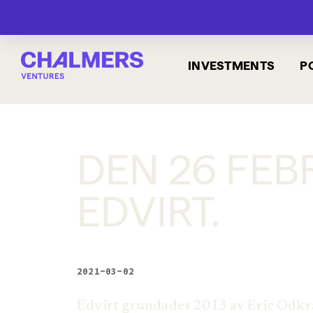
INVESTMENTS
P
DEN 26 FEB
EDVIRT.
2021-03-02
Edvirt grundades 2013 av Eric Odkran