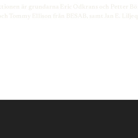
aktionen är grundarna Eric Odkrans och Petter B
 och Tommy Ellison från BESAB, samt Jan E. Lilj