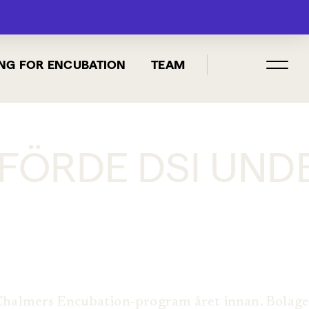
MENU
NG FOR ENCUBATION
TEAM
UTFÖRDE DSI U
 Chalmers Encubation-program året innan. Bolaget 