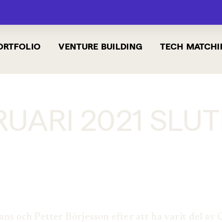
ORTFOLIO
VENTURE BUILDING
TECH MATCHI
RUARI 2021 SL
s och Petter Börjesson efter att ha varit del av