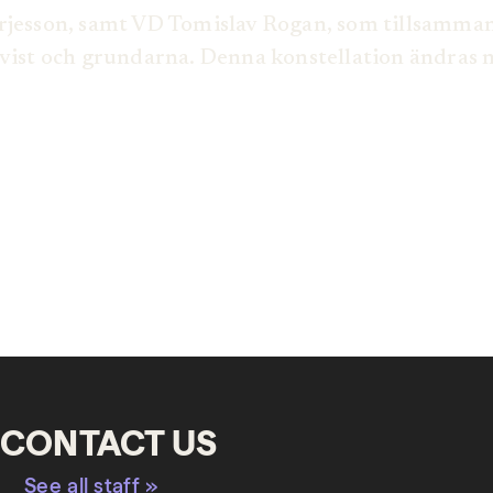
örjesson, samt VD Tomislav Rogan, som tillsamma
eqvist och grundarna. Denna konstellation ändra
CONTACT US
See all staff »