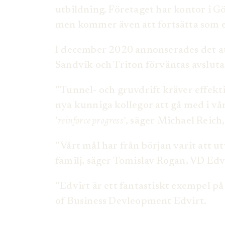
utbildning. Företaget har kontor i G
men kommer även att fortsätta som et
I december 2020 annonserades det at
Sandvik och Triton förväntas avslut
”Tunnel- och gruvdrift kräver effekt
nya kunniga kollegor att gå med i v
reinforce progress’
’
, säger Michael Reic
”Vårt mål har från början varit att 
familj, säger Tomislav Rogan, VD Edv
”Edvirt är ett fantastiskt exempel på
of Business Devleopment Edvirt.