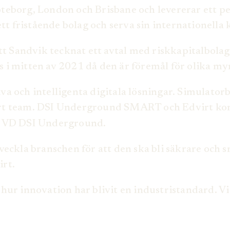
öteborg, London och Brisbane och levererar ett p
t fristående bolag och serva sin internationella
t Sandvik tecknat ett avtal med riskkapitalbol
as i mitten av 2021 då den är föremål för olika
iva och intelligenta digitala lösningar. Simulato
årt team. DSI Underground SMART och Edvirt komme
h, VD DSI Underground.
utveckla branschen för att den ska bli säkrare oc
irt.
 hur innovation har blivit en industristandard. V