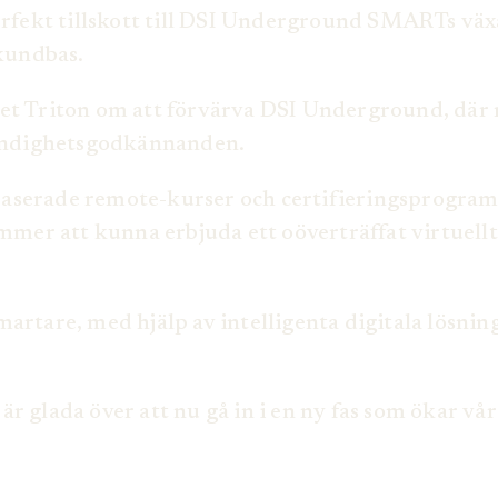
erfekt tillskott till DSI Underground SMARTs väx
 kundbas.
aget Triton om att förvärva DSI Underground, dä
 myndighetsgodkännanden.
rbaserade remote-kurser och certifieringsprogram
r att kunna erbjuda ett oöverträffat virtuellt 
h smartare, med hjälp av intelligenta digitala lö
i är glada över att nu gå in i en ny fas som ökar