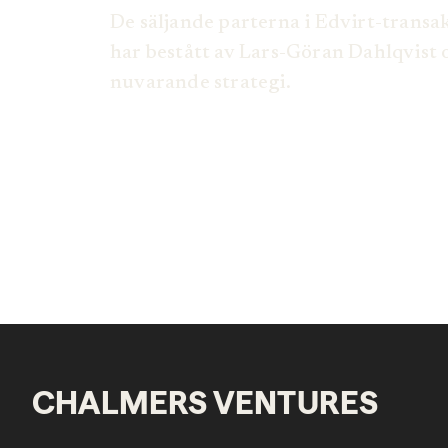
De säljande parterna i Edvirt-trans
har bestått av Lars-Göran Dahlqvist
nuvarande strategi.
CHALMERS VENTURES