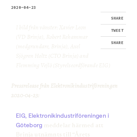
2020-04-23
SHARE
I bild från vänster: Xavier Leon
TWEET
(VD Brinja), Robert Rehammar
SHARE
(medgrundare, Brinja), Axel
Sjögren Holtz (CTO Brinja) and
Flemming Vejlö (Styrelseordförande EIG)
Pressrelease från Elektronikindustriföreningen
2020-04-23:
EIG, Elektronikindustriföreningen i
Göteborg
meddelar härmed att
Brinja utnämnts till “Årets