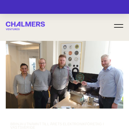
MENU
BRINJA UTNÄMNT TILL ÅRETS ELEKTRONIKFÖRETAG I
VÄSTSVERIGE