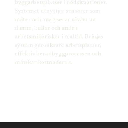
byggarbetsplatser i nödsituationer.
Systemet utnyttjar sensorer som
mäter och analyserar nivåer av
damm, buller och andra
arbetsmiljörisker i realtid. Brinjas
system ger säkrare arbetsplatser,
effektiviserar byggprocessen och
minskar kostnaderna.