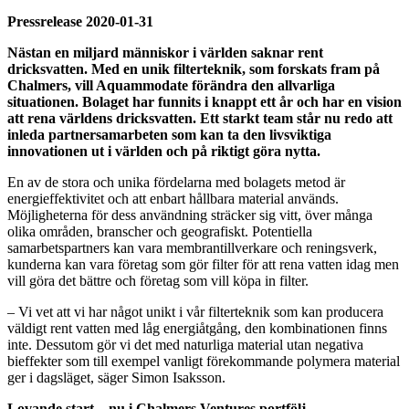
Pressrelease 2020-01-31
Nästan en miljard människor i världen saknar rent
dricksvatten. Med en unik filterteknik, som forskats fram på
Chalmers, vill Aquammodate förändra den allvarliga
situationen. Bolaget har funnits i knappt ett år och har en vision
att rena världens dricksvatten. Ett starkt team står nu redo att
inleda partnersamarbeten som kan ta den livsviktiga
innovationen ut i världen och på riktigt göra nytta.
En av de stora och unika fördelarna med bolagets metod är
energieffektivitet och att enbart hållbara material används.
Möjligheterna för dess användning sträcker sig vitt, över många
olika områden, branscher och geografiskt. Potentiella
samarbetspartners kan vara membrantillverkare och reningsverk,
kunderna kan vara företag som gör filter för att rena vatten idag men
vill göra det bättre och företag som vill köpa in filter.
– Vi vet att vi har något unikt i vår filterteknik som kan producera
väldigt rent vatten med låg energiåtgång, den kombinationen finns
inte. Dessutom gör vi det med naturliga material utan negativa
bieffekter som till exempel vanligt förekommande polymera material
ger i dagsläget, säger Simon Isaksson.
Lovande start – nu i Chalmers Ventures portfölj