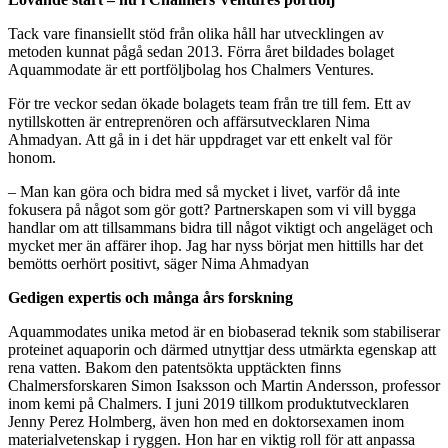
Tack vare finansiellt stöd från olika håll har utvecklingen av
metoden kunnat pågå sedan 2013. Förra året bildades bolaget
Aquammodate är ett portföljbolag hos Chalmers Ventures.
För tre veckor sedan ökade bolagets team från tre till fem. Ett av
nytillskotten är entreprenören och affärsutvecklaren Nima
Ahmadyan. Att gå in i det här uppdraget var ett enkelt val för
honom.
– Man kan göra och bidra med så mycket i livet, varför då inte
fokusera på något som gör gott? Partnerskapen som vi vill bygga
handlar om att tillsammans bidra till något viktigt och angeläget och
mycket mer än affärer ihop. Jag har nyss börjat men hittills har det
bemötts oerhört positivt, säger Nima Ahmadyan
Gedigen expertis och många års forskning
Aquammodates unika metod är en biobaserad teknik som stabiliserar
proteinet aquaporin och därmed utnyttjar dess utmärkta egenskap att
rena vatten. Bakom den patentsökta upptäckten finns
Chalmersforskaren Simon Isaksson och Martin Andersson, professor
inom kemi på Chalmers. I juni 2019 tillkom produktutvecklaren
Jenny Perez Holmberg, även hon med en doktorsexamen inom
materialvetenskap i ryggen. Hon har en viktig roll för att anpassa