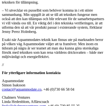
tekniken för tillämpning.
– Vi utvecklar en pusselbit som behöver komma in i ett större
sammanhang. Min uppgift är att se till att tekniken fungerar men
också att den kan tillämpas och blir relevant för de samarbetspartners
vi vill vända oss till. En viktig del i den tekniska verifieringen, är att
utforma den så att vår produkt passar i existerande system, förklarar
Jenny Perez Holmberg.
Exakt när Aquammodates teknik kan finnas ute på marknaden beror
på vilken väg Aquammodate väljer att ta framöver. Men inom en
tidsram på några år ser teamet att man ska kunna göra storskaliga
försök med tekniken som kan rena världens dricksvatten – både mer
miljövänligt och energieffektivt.​
//
För ytterligare information kontakta
Aquammodate
​Simon Isaksson
contact@aquammodate.co
, +46 (0)730 66 58 04
Chalmers Ventures
​Linda Hedenblom, Affärscoach
linda@chalmersventures.com
, +46 (0) 739 85 55 25