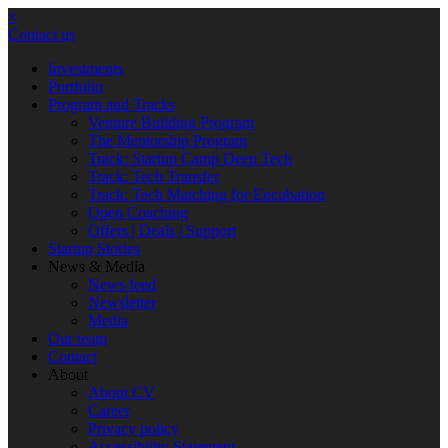
×
Contact us
Investments
Portfolio
Program and Tracks
Venture Building Program
The Mentorship Program
Track: Startup Camp Deep Tech
Track: Tech Transfer
Track: Tech Matching for Encubation
Open Coaching
Offers | Deals | Support
Startup Stories
News & Media
News feed
Newsletter
Media
Our team
Contact
About
About CV
Career
Privacy policy
Accessibility Statement