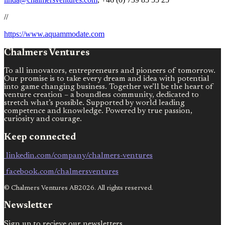
//
https://www.aquammodate.com
Chalmers Ventures
To all innovators, entrepreneurs and pioneers of tomorrow.
Our promise is to take every dream and idea with potential
into game changing business. Together we’ll be the heart of
venture creation – a boundless community, dedicated to
stretch what’s possible. Supported by world leading
competence and knowledge. Powered by true passion,
curiosity and courage.
Keep connected
linkedin.com/company/chalmers-ventures
facebook.com/chalmersventures
© Chalmers Ventures AB2026. All rights reserved.
Newsletter
Sign up to recieve our newsletters.