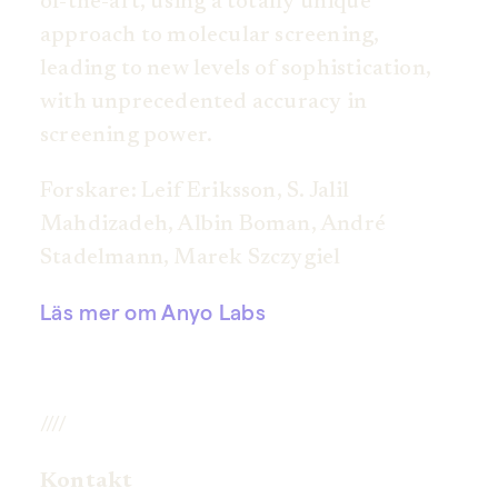
of-the-art, using a totally unique
approach to molecular screening,
leading to new levels of sophistication,
with unprecedented accuracy in
screening power.
Forskare: Leif Eriksson, S. Jalil
Mahdizadeh, Albin Boman, André
Stadelmann, Marek Szczygiel
Läs mer om Anyo Labs
////
Kontakt