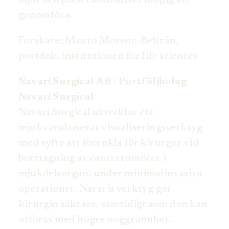
oljor och plast ekonomiskt möjlig att
genomföra.
Forskare: Mauro Moreno-Beltrán,
postdok, institutionen för life sciences
Navari Surgical AB / Portföljbolag
Navari Surgical
Navari Surgical utvecklar ett
mjukvarubaserat visualiseringsverktyg
med syfte att förenkla för kirurger vid
borttagning av cancertumörer i
mjukdelsorgan, under minimalinvasiva
operationer. Navaris verktyg gör
kirurgin säkrare, samtidigt som den kan
utföras med högre noggrannhet.