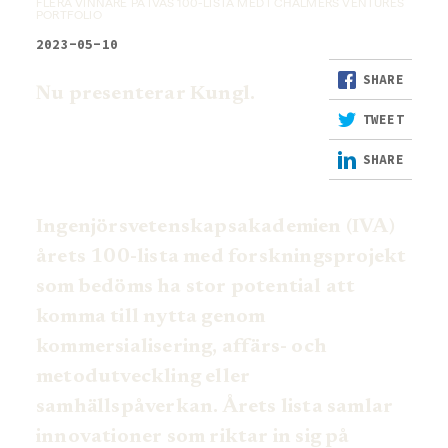
FLERA VINNARE PÅ IVAS 100-LISTA MED I CHALMERS VENTURES
PORTFOLIO
2023-05-10
SHARE
Nu presenterar Kungl.
TWEET
SHARE
Ingenjörsvetenskapsakademien (IVA)
årets 100-lista med forskningsprojekt
som bedöms ha stor potential att
komma till nytta genom
kommersialisering, affärs- och
metodutveckling eller
samhällspåverkan. Årets lista samlar
innovationer som riktar in sig på