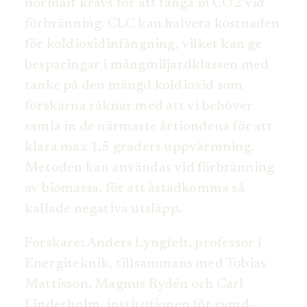
normalt krävs för att fånga in CO2 vid
förbränning. CLC kan halvera kostnaden
för koldioxidinfångning, vilket kan ge
besparingar i mångmiljardklassen med
tanke på den mängd koldioxid som
forskarna räknar med att vi behöver
samla in de närmaste årtiondena för att
klara max 1,5 graders uppvärmning.
Metoden kan användas vid förbränning
av biomassa, för att åstadkomma så
kallade negativa utsläpp.
Forskare: Anders Lyngfelt, professor i
Energiteknik, tillsammans med Tobias
Mattisson, Magnus Rydén och Carl
Linderholm, institutionen för rymd,-