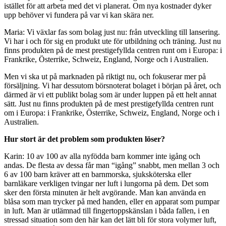
istället för att arbeta med det vi planerat. Om nya kostnader dyker
upp behöver vi fundera på var vi kan skära ner.
Maria: Vi växlar fas som bolag just nu: från utveckling till lansering.
Vi har i och för sig en produkt ute för utbildning och träning. Just nu
finns produkten på de mest prestigefyllda centren runt om i Europa: i
Frankrike, Österrike, Schweiz, England, Norge och i Australien.
Men vi ska ut på marknaden på riktigt nu, och fokuserar mer på
försäljning. Vi har dessutom börsnoterat bolaget i början på året, och
därmed är vi ett publikt bolag som är under luppen på ett helt annat
sätt. Just nu finns produkten på de mest prestigefyllda centren runt
om i Europa: i Frankrike, Österrike, Schweiz, England, Norge och i
Australien.
Hur stort är det problem som produkten löser?
Karin: 10 av 100 av alla nyfödda barn kommer inte igång och
andas. De flesta av dessa får man “igång” snabbt, men mellan 3 och
6 av 100 barn kräver att en barnmorska, sjuksköterska eller
barnläkare verkligen tvingar ner luft i lungorna på dem. Det som
sker den första minuten är helt avgörande. Man kan använda en
blåsa som man trycker på med handen, eller en apparat som pumpar
in luft. Man är utlämnad till fingertoppskänslan i båda fallen, i en
stressad situation som den här kan det lätt bli för stora volymer luft,