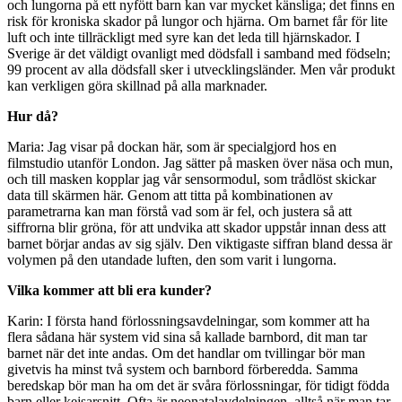
och lungorna på ett nyfött barn kan var mycket känsliga; det finns en
risk för kroniska skador på lungor och hjärna. Om barnet får för lite
luft och inte tillräckligt med syre kan det leda till hjärnskador. I
Sverige är det väldigt ovanligt med dödsfall i samband med födseln;
99 procent av alla dödsfall sker i utvecklingsländer. Men vår produkt
kan verkligen göra skillnad på alla marknader.
Hur då?
Maria: Jag visar på dockan här, som är specialgjord hos en
filmstudio utanför London. Jag sätter på masken över näsa och mun,
och till masken kopplar jag vår sensormodul, som trådlöst skickar
data till skärmen här. Genom att titta på kombinationen av
parametrarna kan man förstå vad som är fel, och justera så att
siffrorna blir gröna, för att undvika att skador uppstår innan dess att
barnet börjar andas av sig själv. Den viktigaste siffran bland dessa är
volymen på den utandade luften, den som varit i lungorna.
Vilka kommer att bli era kunder?
Karin: I första hand förlossningsavdelningar, som kommer att ha
flera sådana här system vid sina så kallade barnbord, dit man tar
barnet när det inte andas. Om det handlar om tvillingar bör man
givetvis ha minst två system och barnbord förberedda. Samma
beredskap bör man ha om det är svåra förlossningar, för tidigt födda
barn eller kejsarsnitt. Ofta är neonatalavdelningen, alltså när man tar