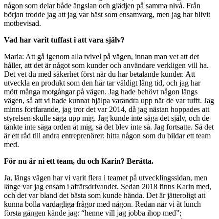
någon som delar både ängslan och glädjen på samma nivå. Från
början trodde jag att jag var bäst som ensamvarg, men jag har blivit
motbevisad.
Vad har varit tuffast i att vara själv?
Maria: Att gå igenom alla tvivel på vägen, innan man vet att det
håller, att det är något som kunder och användare verkligen vill ha.
Det vet du med säkerhet först när du har betalande kunder. Att
utveckla en produkt som den här tar väldigt lång tid, och jag har
mött många motgångar på vägen. Jag hade behövt någon längs
vägen, så att vi hade kunnat hjälpa varandra upp när de var tufft. Jag
minns fortfarande, jag tror det var 2014, då jag nästan hoppades att
styrelsen skulle säga upp mig. Jag kunde inte säga det själv, och de
tänkte inte säga orden åt mig, så det blev inte så. Jag fortsatte. Så det
är ett råd till andra entreprenörer: hitta någon som du bildar ett team
med.
För nu är ni ett team, du och Karin? Berätta.
Ja, längs vägen har vi varit flera i teamet på utvecklingssidan, men
länge var jag ensam i affärsdrivandet. Sedan 2018 finns Karin med,
och det var bland det bästa som kunde hända. Det är jätteroligt att
kunna bolla vardagliga frågor med någon. Redan när vi åt lunch
första gången kände jag: “henne vill jag jobba ihop med”;