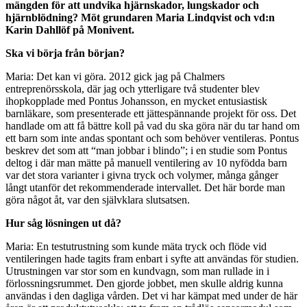
mängden för att undvika hjärnskador, lungskador och
hjärnblödning? Möt grundaren Maria Lindqvist och vd:n
Karin Dahllöf på Monivent.
Ska vi börja från början?
Maria: Det kan vi göra. 2012 gick jag på Chalmers
entreprenörsskola, där jag och ytterligare två studenter blev
ihopkopplade med Pontus Johansson, en mycket entusiastisk
barnläkare, som presenterade ett jättespännande projekt för oss. Det
handlade om att få bättre koll på vad du ska göra när du tar hand om
ett barn som inte andas spontant och som behöver ventileras. Pontus
beskrev det som att “man jobbar i blindo”; i en studie som Pontus
deltog i där man mätte på manuell ventilering av 10 nyfödda barn
var det stora varianter i givna tryck och volymer, många gånger
långt utanför det rekommenderade intervallet. Det här borde man
göra något åt, var den självklara slutsatsen.
Hur såg lösningen ut då?
Maria: En testutrustning som kunde mäta tryck och flöde vid
ventileringen hade tagits fram enbart i syfte att användas för studien.
Utrustningen var stor som en kundvagn, som man rullade in i
förlossningsrummet. Den gjorde jobbet, men skulle aldrig kunna
användas i den dagliga vården. Det vi har kämpat med under de här