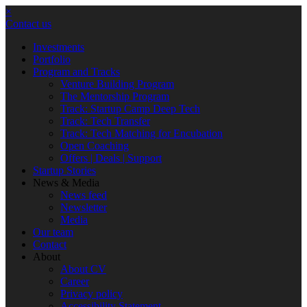
×
Contact us
Investments
Portfolio
Program and Tracks
Venture Building Program
The Mentorship Program
Track: Startup Camp Deep Tech
Track: Tech Transfer
Track: Tech Matching for Encubation
Open Coaching
Offers | Deals | Support
Startup Stories
News & Media
News feed
Newsletter
Media
Our team
Contact
About
About CV
Career
Privacy policy
Accessibility Statement