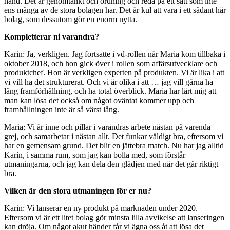
hand. Det är genomtänkt och ordning och reda på ett sätt som inte
ens många av de stora bolagen har. Det är kul att vara i ett sådant här
bolag, som dessutom gör en enorm nytta.
Kompletterar ni varandra?
Karin: Ja, verkligen. Jag fortsatte i vd-rollen när Maria kom tillbaka i
oktober 2018, och hon gick över i rollen som affärsutvecklare och
produktchef. Hon är verkligen experten på produkten. Vi är lika i att
vi vill ha det strukturerat. Och vi är olika i att … jag vill gärna ha
lång framförhållning, och ha total överblick. Maria har lärt mig att
man kan lösa det också om något oväntat kommer upp och
framhållningen inte är så värst lång.
Maria: Vi är inne och pillar i varandras arbete nästan på varenda
grej, och samarbetar i nästan allt. Det funkar väldigt bra, eftersom vi
har en gemensam grund. Det blir en jättebra match. Nu har jag alltid
Karin, i samma rum, som jag kan bolla med, som förstår
utmaningarna, och jag kan dela den glädjen med när det går riktigt
bra.
Vilken är den stora utmaningen för er nu?
Karin: Vi lanserar en ny produkt på marknaden under 2020.
Eftersom vi är ett litet bolag gör minsta lilla avvikelse att lanseringen
kan dröja. Om något akut händer får vi ägna oss åt att lösa det