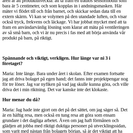
åren är att produktutveckla: att ta fram en trådlös sensormodul som
bara är 5 centimeter, och som kopplas in i andningsmasken. Här
mäter vi flödet till och från barnet, och skickar sedan data till en
extern skärm. Vi kan se volymen på den utandade luften, och visar
också tryck, frekvens och läckage. Vi har jobbat mycket med att ta
fram en användarvänlig lösning som klarar att mäta på ventileringen
av så små barn, och vi är nu precis i fas med att börja använda vår
produkt på barn, på riktigt.
Spännande och viktigt, verkligen. Hur länge var ni 3 i
företaget?
Maria: Inte länge. Bara under året i skolan. Efter examen fortsatte
jag att driva bolaget på egen hand; det fanns inte projektpengar nog
för tre löner. Jag var nyfiken på vad jag skulle kunna göra, och ville
driva det i min riktning. Det var kanske inte det klokaste.
Hur menar du då?
Maria: Jag hade inte gjort om det på det sättet, om jag säger så. Det
är en häftig resa, men också en tung resa att göra som ensam
grundare i det dagliga arbetet. Även om jag haft förmånen och
glädjen att jobba med riktigt duktiga personer på utvecklingssidan,
som varit med nästan från bolagets början, så är det viktigt att ha