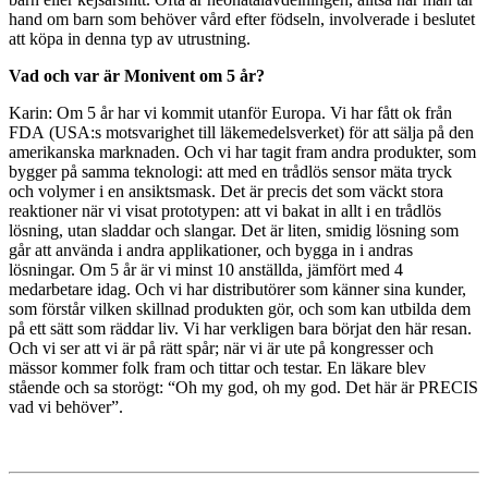
hand om barn som behöver vård efter födseln, involverade i beslutet
att köpa in denna typ av utrustning.
Vad och var är Monivent om 5 år?
Karin: Om 5 år har vi kommit utanför Europa. Vi har fått ok från
FDA (USA:s motsvarighet till läkemedelsverket) för att sälja på den
amerikanska marknaden. Och vi har tagit fram andra produkter, som
bygger på samma teknologi: att med en trådlös sensor mäta tryck
och volymer i en ansiktsmask. Det är precis det som väckt stora
reaktioner när vi visat prototypen: att vi bakat in allt i en trådlös
lösning, utan sladdar och slangar. Det är liten, smidig lösning som
går att använda i andra applikationer, och bygga in i andras
lösningar. Om 5 år är vi minst 10 anställda, jämfört med 4
medarbetare idag. Och vi har distributörer som känner sina kunder,
som förstår vilken skillnad produkten gör, och som kan utbilda dem
på ett sätt som räddar liv. Vi har verkligen bara börjat den här resan.
Och vi ser att vi är på rätt spår; när vi är ute på kongresser och
mässor kommer folk fram och tittar och testar. En läkare blev
stående och sa storögt: “Oh my god, oh my god. Det här är PRECIS
vad vi behöver”.