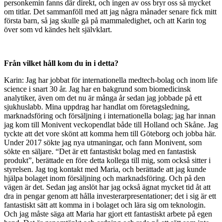
personkemin fanns där direkt, och ingen av oss bryr oss så mycket
om titlar. Det sammanföll med att jag några månader senare fick mitt
första barn, så jag skulle gå på mammaledighet, och att Karin tog
över som vd kändes helt självklart.
Från vilket håll kom du in i detta?
Karin: Jag har jobbat för internationella medtech-bolag och inom life
science i snart 30 år. Jag har en bakgrund som biomedicinsk
analytiker, även om det nu är många år sedan jag jobbade på ett
sjukhuslabb. Mina uppdrag har handlat om företagsledning,
marknadsföring och försäljning i internationella bolag; jag har innan
jag kom till Monivent veckopendlat både till Holland och Skåne. Jag
tyckte att det vore skönt att komma hem till Göteborg och jobba här.
Under 2017 sökte jag nya utmaningar, och fann Monivent, som
sökte en säljare. “Det är ett fantastiskt bolag med en fantastisk
produkt”, berättade en före detta kollega till mig, som också sitter i
styrelsen. Jag tog kontakt med Maria, och berättade att jag kunde
hjälpa bolaget inom försäljning och marknadsföring. Och på den
vägen är det. Sedan jag anslöt har jag också ägnat mycket tid åt att
dra in pengar genom att hålla investerarpresentationer; det i sig är ett
fantastiskt sätt att komma in i bolaget och lära sig om teknologin.
Och jag måste säga att Maria har gjort ett fantastiskt arbete på egen