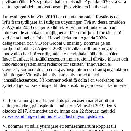
civilsamhället. FN:s globala hållbarhetsmål i Agenda 2030 ska vara
en integrerad del i innovationsmiljöns vision och arbetssätt.
I utlysningen Vinnväxt 2019 har ett antal områden förstärkts och
lyfts fram tydligare än i tidigare utlysningar. Två av dessa områden
är Agenda 2030 och jämställdhet. Vi vill nu erbjuda er som är
intresserade att söka en möjlighet att få en fördjupad förståelse för
vad detta innebär. Johan Hassel, ledamot i Agenda 2030-
delegationen och VD för Global Utmaning, kommer ge en
fördjupad inblick i Agenda 2030 och vilken roll forskning och
innovation har i förverkligandet av de globala hållbarhetsmålen.
Inger Danilda, jämställdhetsexpert inom regional tillväxt, kluster och
innovationssystem samt redaktör för skriften ”Innovation &
Gender”, kommer dela med sig av inspiration och framgångsfaktorer
från tidigare Vinnväxtinitiativ som aktivt arbetat med
jämställdhetsarbete. Ni kommer också få delta i en workshop med
syftet att ge konkreta inspel till den ansökningsprocess ni befinner er
i.
En förutsättning för att få en plats på temaseminariet är att du
antingen deltog på inspirationsmötet om Vinnväxt 2019 den 5
oktober 2017, alternativt att du innan den 22 februari tagit del
av
websändningen från mötet och läst utlysningstexten.
Vi kommer att hålla ytterligare ett temaseminarium kopplat till