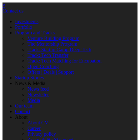
×
Contact us
Investments
Portfolio
Program and Tracks
Venture Building Program
The Mentorship Program
Track: Startup Camp Deep Tech
Track: Tech Transfer
Track: Tech Matching for Encubation
Open Coaching
Offers | Deals | Support
Startup Stories
News & Media
News feed
Newsletter
Media
Our team
Contact
About
About CV
Career
Privacy policy
Accessibility Statement