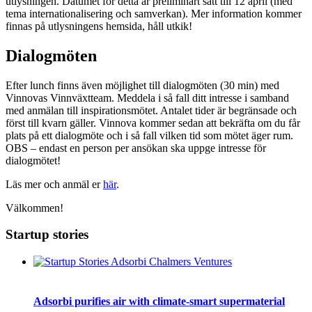
utlysningen. Datumet för detta är preliminärt satt till 12 april (med
tema internationalisering och samverkan). Mer information kommer
finnas på utlysningens hemsida, håll utkik!
Dialogmöten
Efter lunch finns även möjlighet till dialogmöten (30 min) med
Vinnovas Vinnväxtteam. Meddela i så fall ditt intresse i samband
med anmälan till inspirationsmötet. Antalet tider är begränsade och
först till kvarn gäller. Vinnova kommer sedan att bekräfta om du får
plats på ett dialogmöte och i så fall vilken tid som mötet äger rum.
OBS – endast en person per ansökan ska uppge intresse för
dialogmötet!
Läs mer och anmäl er
här
.
Välkommen!
Startup stories
Adsorbi purifies air with climate-smart supermaterial